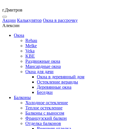
г.Дмитров
Акции
Калькулятор
Окна в рассрочку
Алексин
Окна
Rehau
Melke
Veka
KBE
Раздвижные окна
Мансардные окна
Окна для дачи
Окна в деревянный дом
Остекление веранды
Деревянные окна
Беседки
Балконы
Холодное остекление
Теплое остекление
Балконы с выносом
Французский балкон
Отделка балконов
Внешняя отделка