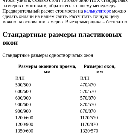
Чтобы узнать, сколько стоит готовое окно ПВХ стандартных
размеров с монтажом, обратитесь к нашему менеджеру.
Предварительный расчет стоимости на
калькуляторе
можно
сделать онлайн на нашем сайте. Рассчитать точную цену
можно на основании замеров. Выезд замерщика – бесплатно.
Стандартные размеры пластиковых
окон
Стандартные размеры одностворчатых окон
Размеры оконного проема,
Размеры окон,
мм
мм
В/Ш
В/Ш
500/500
470/470
600/600
570/570
600/900
570/870
900/600
870/570
900/900
870/870
1200/600
1170/570
1200/900
1170/870
1350/600
1320/570