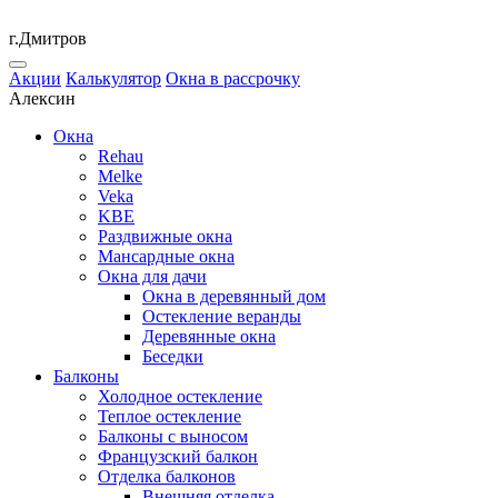
г.Дмитров
Акции
Калькулятор
Окна в рассрочку
Алексин
Окна
Rehau
Melke
Veka
KBE
Раздвижные окна
Мансардные окна
Окна для дачи
Окна в деревянный дом
Остекление веранды
Деревянные окна
Беседки
Балконы
Холодное остекление
Теплое остекление
Балконы с выносом
Французский балкон
Отделка балконов
Внешняя отделка